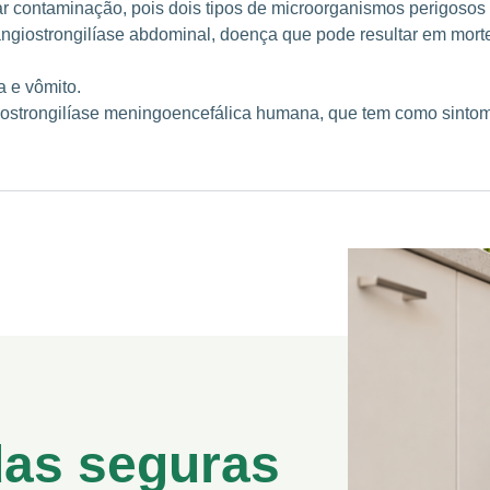
 contaminação, pois dois tipos de microorganismos perigosos
ngiostrongilíase abdominal, doença que pode resultar em morte p
a e vômito.
iostrongilíase meningoencefálica humana, que tem como sintoma
das seguras