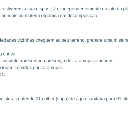
 estiverem à sua disposição, independentemente do fato da pl
e animais ou matéria orgânica em decomposição.
priedades vizinhas cheguem ao seu terreno, prepare uma mistu
a chuva.
e suspeite apresentar a presença de caramujos africanos:
não foram comidos por caramujos.
os.
tura contendo 01 colher (sopa) de água sanitária para 01 litro