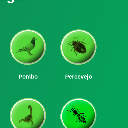
Pombo
Percevejo