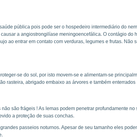
saúde pública pois pode ser o hospedeiro intermediário do ne
causar a angiostrongilíase meningoencefálica. O contágio do 
o ao entrar em contato com verduras, legumes e frutas. Não só 
oteger-se do sol, por isto movem-se e alimentam-se principalm
ão rasteira, abrigado embaixo as árvores e também enterrados 
 não são frágeis ! As lemas podem penetrar profundamente no s
evido a proteção de suas conchas.
 grandes passeios noturnos. Apesar de seu tamanho eles pode
e.