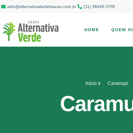
adm@alternativadedetizacao.com.br
(31) 98449-3795
HOME
QUEM S
Início
Caramujo
Caramu